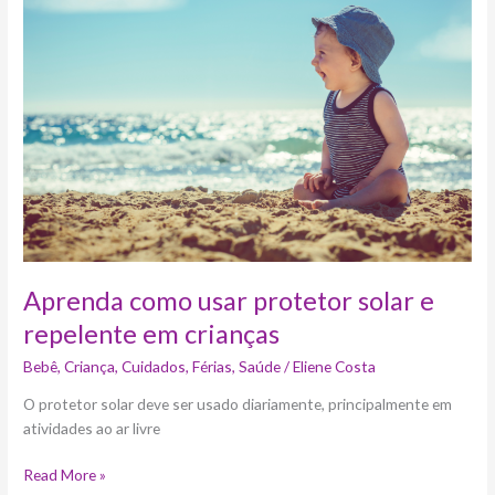
usar
protetor
solar
e
repelente
em
crianças
Aprenda como usar protetor solar e
repelente em crianças
Bebê
,
Criança
,
Cuidados
,
Férias
,
Saúde
/
Eliene Costa
O protetor solar deve ser usado diariamente, principalmente em
atividades ao ar livre
Read More »