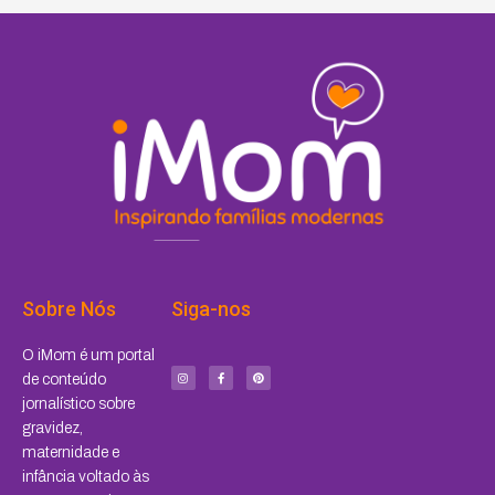
Sobre Nós
Siga-nos
I
F
P
O iMom é um portal
n
a
i
s
c
n
de conteúdo
t
e
t
a
b
e
jornalístico sobre
g
o
r
r
o
e
a
k
s
gravidez,
m
-
t
f
maternidade e
infância voltado às