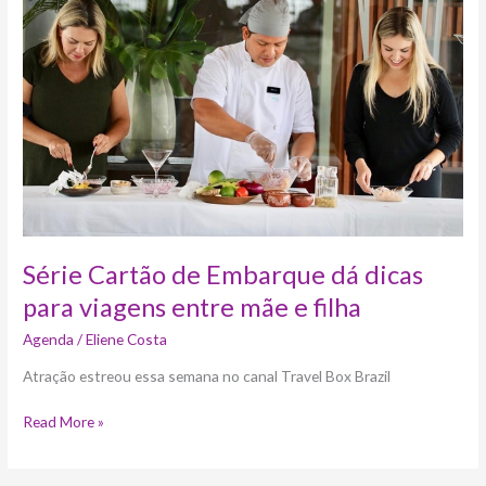
de
Embarque
dá
dicas
para
viagens
entre
mãe
e
filha
Série Cartão de Embarque dá dicas
para viagens entre mãe e filha
Agenda
/
Eliene Costa
Atração estreou essa semana no canal Travel Box Brazil
Read More »