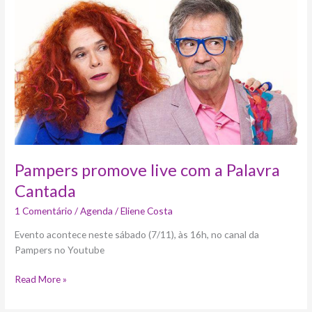
live
com
a
Palavra
Cantada
Pampers promove live com a Palavra
Cantada
1 Comentário
/
Agenda
/
Eliene Costa
Evento acontece neste sábado (7/11), às 16h, no canal da
Pampers no Youtube
Read More »