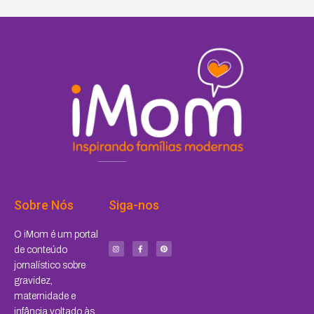
Sobre Nós
Siga-nos
I
F
P
O iMom é um portal
n
a
i
s
c
n
de conteúdo
t
e
t
a
b
e
jornalístico sobre
g
o
r
r
o
e
a
k
s
gravidez,
m
-
t
f
maternidade e
infância voltado às