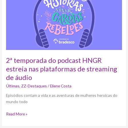
do
podcast
HNGR
estreia
nas
plataformas
de
streaming
de
áudio
2ª temporada do podcast HNGR
estreia nas plataformas de streaming
de áudio
Últimas
,
ZZ-Destaques
/
Eliene Costa
Episódios contam a vida e as aventuras de mulheres heroicas do
mundo todo
Read More »