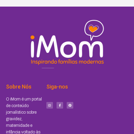
Sobre Nós
Siga-nos
I
F
P
O iMom é um portal
n
a
i
s
c
n
de conteúdo
t
e
t
a
b
e
jornalístico sobre
g
o
r
r
o
e
a
k
s
gravidez,
m
-
t
f
maternidade e
infância voltado às