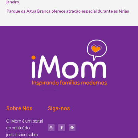
janeiro
Parque da Água Branca oferece atração especial durante as férias
Sobre Nós
Siga-nos
I
F
P
O iMom é um portal
n
a
i
s
c
n
de conteúdo
t
e
t
a
b
e
jornalístico sobre
g
o
r
r
o
e