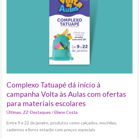
dá
início
à
campanha
Volta
às
Aulas
com
ofertas
para
materiais
escolares
Complexo Tatuapé dá início à
campanha Volta às Aulas com ofertas
para materiais escolares
Últimas
,
ZZ-Destaques
/
Eliene Costa
Entre 9 e 22 de janeiro, produtos como calçados, mochilas,
cadernos e livros estarão com preços especiais