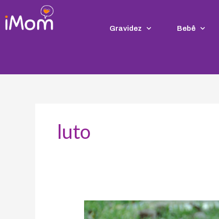
Ir
para
o
Gravidez
Bebê
conteúdo
luto
Como
ensinar