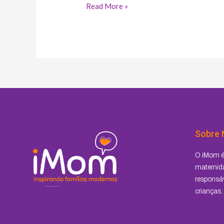
Read More »
Sobre 
O iMom é 
maternida
responsáv
crianças.