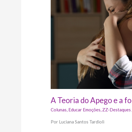
a
forma
como
lidamos
com
o
Luto
A Teoria do Apego e a f
Colunas
,
Educar Emoções
,
ZZ-Destaques
Por Luciana Santos Tardioli