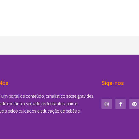
Nós
Siga-nos
I
F
P
um portal de conteúdo jornalístico sobre gravidez,
n
a
i
s
c
n
de e infância voltado às tentantes, pais e
t
e
t
eis pelos cuidados e educação de bebês e
a
b
e
g
o
r
r
o
e
a
k
s
m
-
t
f