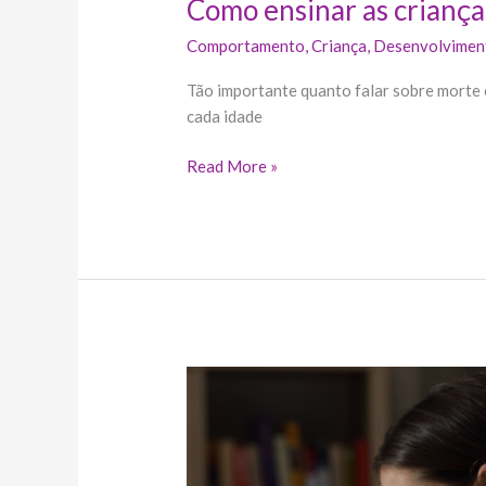
Como ensinar as criança
Comportamento
,
Criança
,
Desenvolvimen
Tão importante quanto falar sobre morte 
cada idade
Read More »
A
Teoria
do
Apego
e