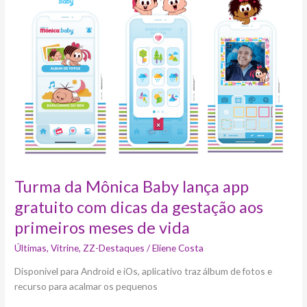
Mônica
Baby
lança
app
gratuito
com
dicas
da
gestação
aos
primeiros
meses
de
Turma da Mônica Baby lança app
vida
gratuito com dicas da gestação aos
primeiros meses de vida
Últimas
,
Vitrine
,
ZZ-Destaques
/
Eliene Costa
Disponível para Android e iOs, aplicativo traz álbum de fotos e
recurso para acalmar os pequenos