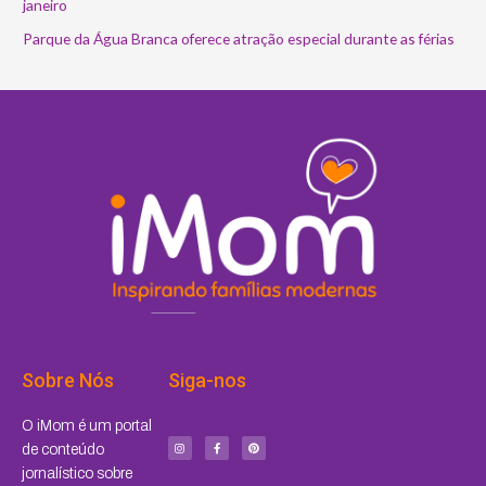
janeiro
Parque da Água Branca oferece atração especial durante as férias
Sobre Nós
Siga-nos
I
F
P
O iMom é um portal
n
a
i
s
c
n
de conteúdo
t
e
t
a
b
e
jornalístico sobre
g
o
r
r
o
e