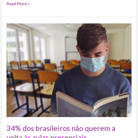
Read More »
34%
dos
brasileiros
não
querem
a
volta
às
aulas
presenciais
34% dos brasileiros não querem a
volta às aulas presenciais