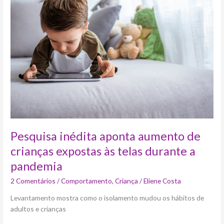
aponta
aumento
de
crianças
expostas
às
telas
durante
a
pandemia
Pesquisa inédita aponta aumento de
crianças expostas às telas durante a
pandemia
2 Comentários
/
Comportamento
,
Criança
/
Eliene Costa
Levantamento mostra como o isolamento mudou os hábitos de
adultos e crianças