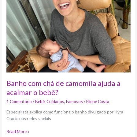
chá
de
camomila
ajuda
a
acalmar
o
bebê?
Banho com chá de camomila ajuda a
acalmar o bebê?
1 Comentário
/
Bebê
,
Cuidados
,
Famosos
/
Eliene Costa
Especialista explica como funciona o banho divulgado por Kyra
Gracie nas redes sociais
Read More »