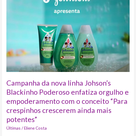
nova
linha
Johson’s
Blackinho
Poderoso
enfatiza
orgulho
e
empoderamento
com
o
conceito
“Para
Campanha da nova linha Johson’s
crespinhos
Blackinho Poderoso enfatiza orgulho e
crescerem
empoderamento com o conceito “Para
ainda
mais
crespinhos crescerem ainda mais
potentes”
potentes”
Últimas
/
Eliene Costa