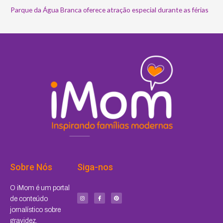
Parque da Água Branca oferece atração especial durante as férias
Sobre Nós
Siga-nos
I
F
P
O iMom é um portal
n
a
i
s
c
n
de conteúdo
t
e
t
a
b
e
jornalístico sobre
g
o
r
r
o
e
a
k
s
gravidez,