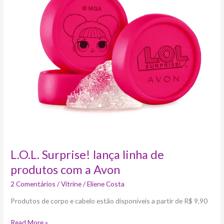
lança
linha
de
produtos
com
a
Avon
L.O.L. Surprise! lança linha de
produtos com a Avon
2 Comentários
/
Vitrine
/
Eliene Costa
Produtos de corpo e cabelo estão disponíveis a partir de R$ 9,90
Read More »