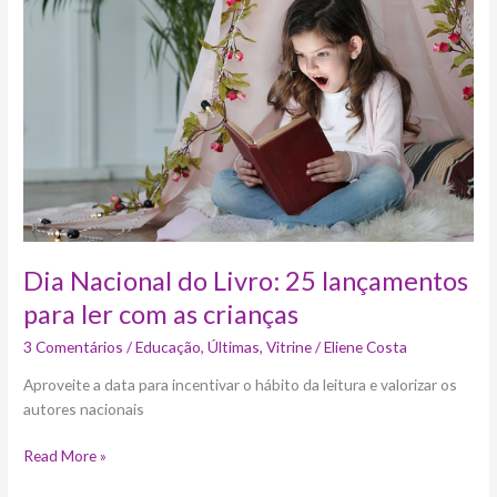
do
Livro:
25
lançamentos
para
ler
com
as
crianças
Dia Nacional do Livro: 25 lançamentos
para ler com as crianças
3 Comentários
/
Educação
,
Últimas
,
Vitrine
/
Eliene Costa
Aproveite a data para incentivar o hábito da leitura e valorizar os
autores nacionais
Read More »