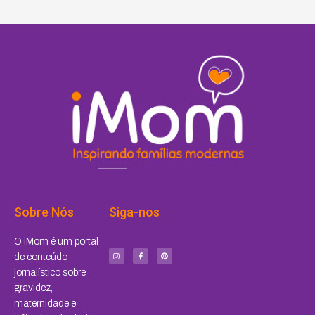
Sobre Nós
Siga-nos
I
F
P
O iMom é um portal
n
a
i
s
c
n
de conteúdo
t
e
t
a
b
e
jornalístico sobre
g
o
r
r
o
e
a
k
s
gravidez,
m
-
t
f
maternidade e