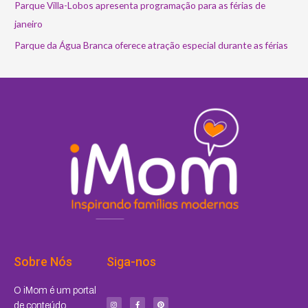
Parque Villa-Lobos apresenta programação para as férias de
janeiro
Parque da Água Branca oferece atração especial durante as férias
Sobre Nós
Siga-nos
I
F
P
O iMom é um portal
n
a
i
s
c
n
de conteúdo
t
e
t