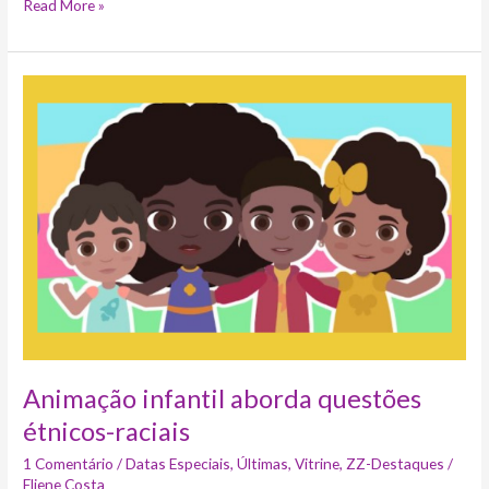
Read More »
Animação
infantil
aborda
questões
étnicos-
raciais
Animação infantil aborda questões
étnicos-raciais
1 Comentário
/
Datas Especiais
,
Últimas
,
Vitrine
,
ZZ-Destaques
/
Eliene Costa