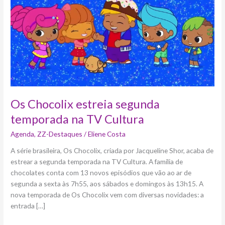
estreia
segunda
temporada
na
TV
Cultura
Os Chocolix estreia segunda
temporada na TV Cultura
Agenda
,
ZZ-Destaques
/
Eliene Costa
A série brasileira, Os Chocolix, criada por Jacqueline Shor, acaba de
estrear a segunda temporada na TV Cultura. A família de
chocolates conta com 13 novos episódios que vão ao ar de
segunda a sexta às 7h55, aos sábados e domingos às 13h15. A
nova temporada de Os Chocolix vem com diversas novidades: a
entrada […]