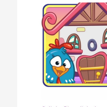
lança
A
Casa