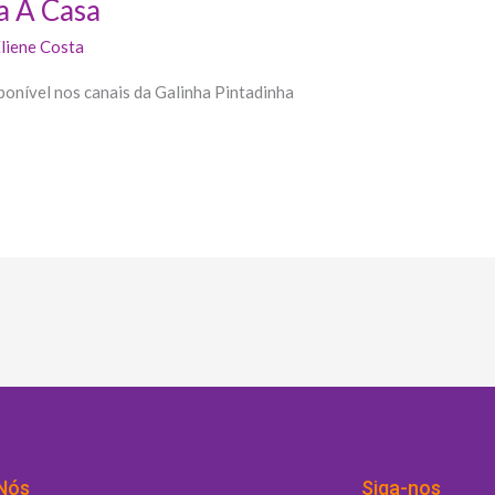
a A Casa
liene Costa
sponível nos canais da Galinha Pintadinha
Nós
Siga-nos