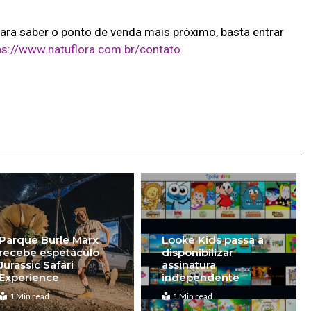
ra saber o ponto de venda mais próximo, basta entrar
ps://www.natuflora.com.br/contato
.
Parque Burle Marx
Looke Kids passa a
recebe espetáculo
disponibilizar
Jurassic Safari
assinatura
Experience
independente
1 Min read
1 Min read