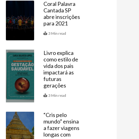
Coral Palavra
Cantada SP
Últimas
abre inscrições
para 2021
3 Min read
Livro explica
como estilo de
Últimas
vida dos pais
impactará as
futuras
gerações
3 Min read
“Cris pelo
mundo” ensina
Agenda
a fazer viagens
longas com