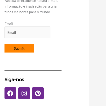
Receba diretamente no seu e-mail,
informação e inspiração para criar
filhos melhores para o mundo.
Email
Siga-nos
F
I
P
a
n
i
c
s
n