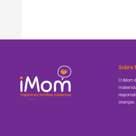
Sobre 
O iMom é 
maternida
responsáv
crianças.