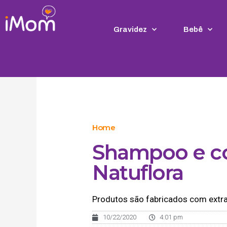
Ir
para
o
Gravidez
Bebê
conteúdo
Home
Shampoo e co
Natuflora
Produtos são fabricados com extra
10/22/2020
4:01 pm