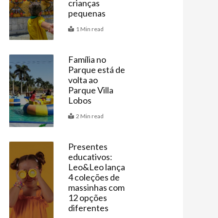
crianças
pequenas
1 Min read
ximo
Família no
Parque está de
Agenda
volta ao
Parque Villa
Lobos
2 Min read
Presentes
educativos:
Vitrine
Leo&Leo lança
4 coleções de
massinhas com
12 opções
diferentes