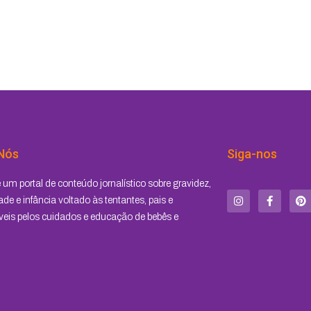
Nós
Siga-nos
I
F
P
um portal de conteúdo jornalístico sobre gravidez,
n
a
i
s
c
n
de e infância voltado às tentantes, pais e
t
e
t
eis pelos cuidados e educação de bebês e
a
b
e
g
o
r
r
o
e
a
k
s
m
-
t
f