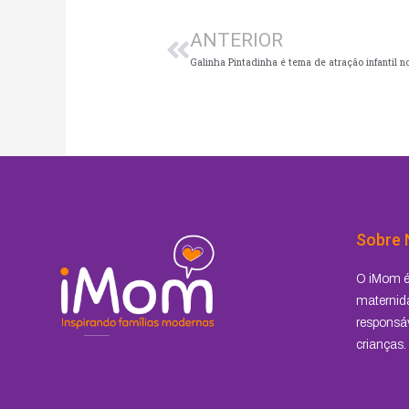
ANTERIOR
Galinha Pintadinha é tema de atração infantil n
Sobre 
O iMom é 
maternida
responsáv
crianças.