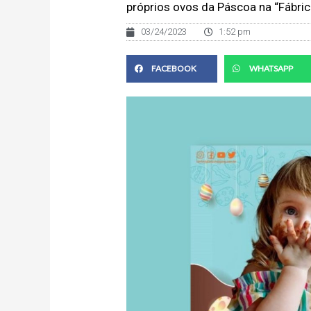
próprios ovos da Páscoa na “Fábri
03/24/2023
1:52 pm
FACEBOOK
WHATSAPP