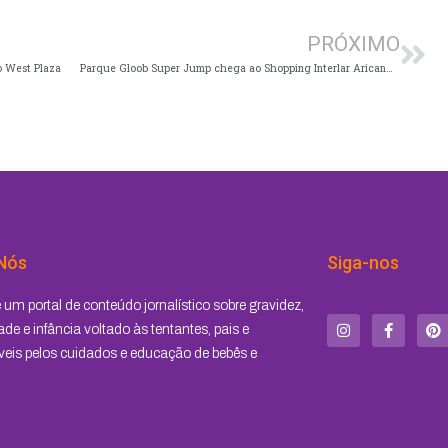
PRÓXIMO
o West Plaza
Parque Gloob Super Jump chega ao Shopping Interlar Aricanduva
Nós
Siga-nos
I
F
P
um portal de conteúdo jornalístico sobre gravidez,
n
a
i
s
c
n
de e infância voltado às tentantes, pais e
t
e
t
eis pelos cuidados e educação de bebês e
a
b
e
g
o
r
r
o
e
a
k
s
m
-
t
f