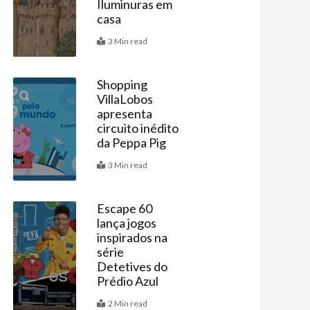
Iluminuras em
casa
3 Min read
Shopping
VillaLobos
Agenda
apresenta
circuito inédito
da Peppa Pig
3 Min read
Escape 60
lança jogos
Agenda
inspirados na
série
Detetives do
Prédio Azul
ximo
2 Min read