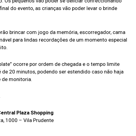
o. Os pequenos vão poder se deliciar confeccionando
inal do evento, as crianças vão poder levar o brinde
rão brincar com jogo da memória, escorregador, cama
amável para lindas recordações de um momento especial
ito.
olate” ocorre por ordem de chegada e o tempo limite
 é de 20 minutos, podendo ser estendido caso não haja
e de monitoria.
.
Central Plaza Shopping
ta, 1000 – Vila Prudente