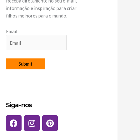
Receba diretamente no seu e-mail,
informação e inspiração para criar
filhos melhores para o mundo.
Email
Siga-nos
F
I
P
a
n
i
c
s
n