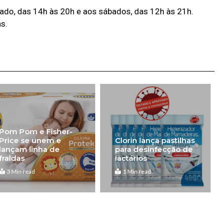
iado, das 14h às 20h e aos sábados, das 12h às 21h.
s.
Pom Pom e Fisher-
Price se unem e
Clorin lança pastilhas
lançam linha de
para desinfecção de
fraldas
lactários
3 Min read
1 Min read
Pró