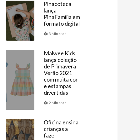
Pinacoteca
lança
Agenda
PinaFamília em
formato digital
3 Min read
Malwee Kids
lança coleção
Vitrine
de Primavera
Verão 2021
com muita cor
e estampas
divertidas
2 Min read
Oficina ensina
crianças a
Agenda
fazer