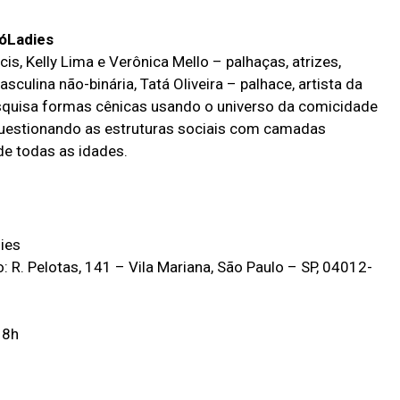
SóLadies
s, Kelly Lima e Verônica Mello – palhaças, atrizes,
ulina não-binária, Tatá Oliveira – palhace, artista da
esquisa formas cênicas usando o universo da comicidade
 questionando as estruturas sociais com camadas
de todas as idades.
ies
 R. Pelotas, 141 – Vila Mariana, São Paulo – SP, 04012-
18h