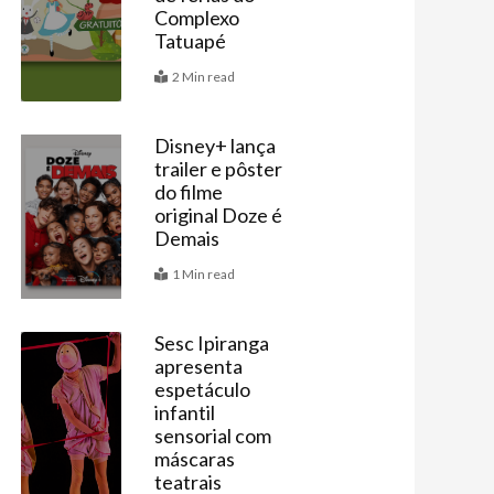
Complexo
Tatuapé
2 Min read
Disney+ lança
trailer e pôster
Últimas
do filme
original Doze é
Demais
1 Min read
Sesc Ipiranga
apresenta
Agenda
espetáculo
infantil
sensorial com
máscaras
teatrais