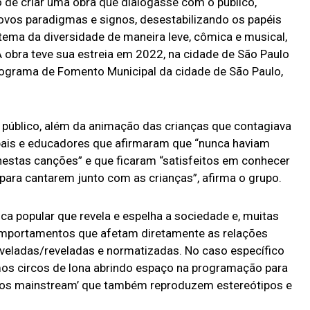
 de criar uma obra que dialogasse com o público,
novos paradigmas e signos, desestabilizando os papéis
 tema da diversidade de maneira leve, cômica e musical,
 A obra teve sua estreia em 2022, na cidade de São Paulo
Programa de Fomento Municipal da cidade de São Paulo,
 público, além da animação das crianças que contagiava
 pais e educadores que afirmaram que “nunca haviam
nestas canções” e que ficaram “satisfeitos em conhecer
para cantarem junto com as crianças”, afirma o grupo.
ica popular que revela e espelha a sociedade e, muitas
comportamentos que afetam diretamente as relações
 veladas/reveladas e normatizadas. No caso específico
os circos de lona abrindo espaço na programação para
utos mainstream’ que também reproduzem estereótipos e