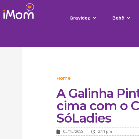
Ir
para
o
Gravidez
Bebê
conteúdo
Home
A Galinha Pin
cima com o C
SóLadies
05/15/2023
2:11 pm