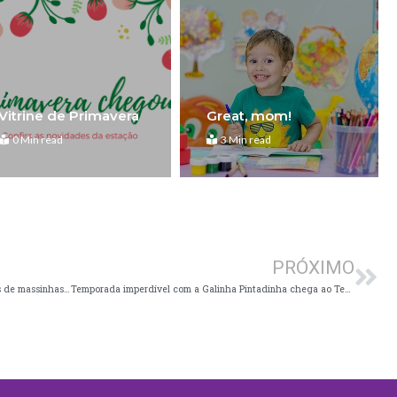
Vitrine de Primavera
Great, mom!
0 Min read
3 Min read
Pró
PRÓXIMO
Presentes educativos: Leo&Leo lança 4 coleções de massinhas com 12 opções diferentes
Temporada imperdível com a Galinha Pintadinha chega ao Teatro Oficina do Estudante Iguatemi