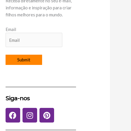
Receba diretamente no seu e-mail,
informação e inspiração para criar
filhos melhores para o mundo.
Email
Siga-nos
F
I
P
a
n
i
c
s
n