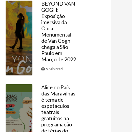
BEYOND VAN
GOGH:
Agenda
Exposição
imersiva da
Obra
Monumental
de Van Gogh
chega a São
Paulo em
Março de 2022
5 Min read
Alice no País
das Maravilhas
Agenda
é tema de
espetáculos
teatrais
gratuitos na
programação
de férias do