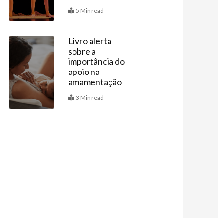
5 Min read
Livro alerta
sobre a
Últimas
importância do
apoio na
amamentação
3 Min read