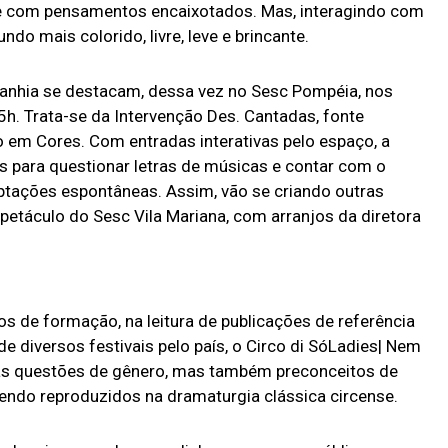
e com pensamentos encaixotados. Mas, interagindo com
ndo mais colorido, livre, leve e brincante.
nhia se destacam, dessa vez no Sesc Pompéia, nos
15h. Trata-se da Intervenção Des. Cantadas, fonte
 em Cores. Com entradas interativas pelo espaço, a
is para questionar letras de músicas e contar com o
ptações espontâneas. Assim, vão se criando outras
spetáculo do Sesc Vila Mariana, com arranjos da diretora
s de formação, na leitura de publicações de referência
de diversos festivais pelo país, o Circo di SóLadies| Nem
as questões de gênero, mas também preconceitos de
 sendo reproduzidos na dramaturgia clássica circense.