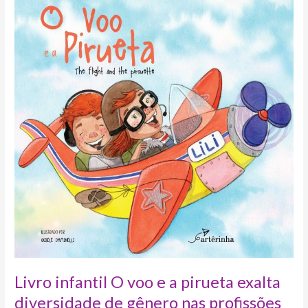
infantil
O
voo
e
a
pirueta
exalta
diversidade
de
gênero
nas
profissões
Livro infantil O voo e a pirueta exalta
diversidade de gênero nas profissões