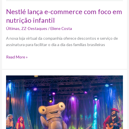
Nestlé lança e-commerce com foco em
nutrição infantil
Últimas
,
ZZ-Destaques
/
Eliene Costa
A nova loja virtual da companhia oferece descontos e serviço de
assinatura para facilitar o dia a dia das famílias brasileiras
Read More »
“O
Tubarão
Martelo
e
os
Habitantes
do
Fundo
do