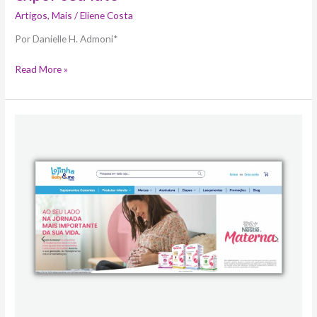
precisa
Artigos
,
Mais
/
Eliene Costa
entender
a
Por Danielle H. Admoni*
morte
e
Read More »
expor
seu
luto
Nestlé
lança
e-
commerce
com
foco
em
nutrição
infantil