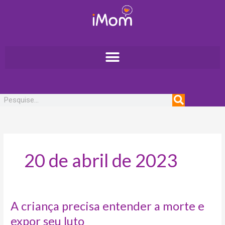
Ir
para
o
conteúdo
Pesquisar
20 de abril de 2023
A
A criança precisa entender a morte e
criança
expor seu luto