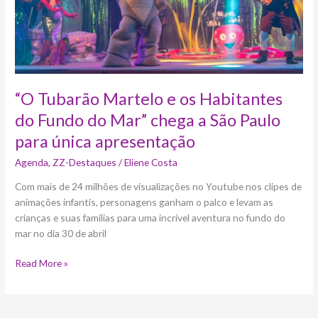
Mar”
chega
a
São
Paulo
para
“O Tubarão Martelo e os Habitantes
única
do Fundo do Mar” chega a São Paulo
apresentação
para única apresentação
Agenda
,
ZZ-Destaques
/
Eliene Costa
Com mais de 24 milhões de visualizações no Youtube nos clipes de
animações infantis, personagens ganham o palco e levam as
crianças e suas famílias para uma incrível aventura no fundo do
mar no dia 30 de abril
Read More »