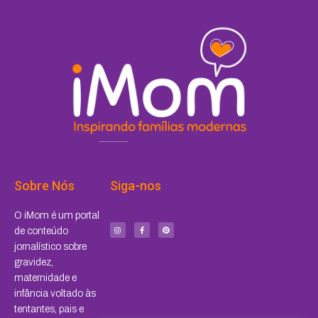
Sobre Nós
Siga-nos
I
F
P
O iMom é um portal
n
a
i
s
c
n
de conteúdo
t
e
t
a
b
e
jornalístico sobre
g
o
r
r
o
e
a
k
s
gravidez,
m
-
t
f
maternidade e
infância voltado às
tentantes, pais e