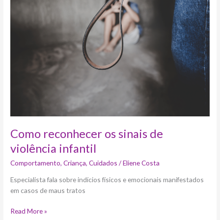
os
sinais
de
violência
infantil
Como reconhecer os sinais de
violência infantil
Comportamento
,
Criança
,
Cuidados
/
Eliene Costa
Especialista fala sobre indícios físicos e emocionais manifestados
em casos de maus tratos
Read More »