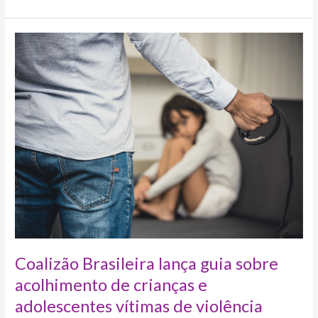
Coalizão
Brasileira
lança
guia
sobre
acolhimento
de
crianças
e
adolescentes
vítimas
de
violência
Coalizão Brasileira lança guia sobre
acolhimento de crianças e
adolescentes vítimas de violência