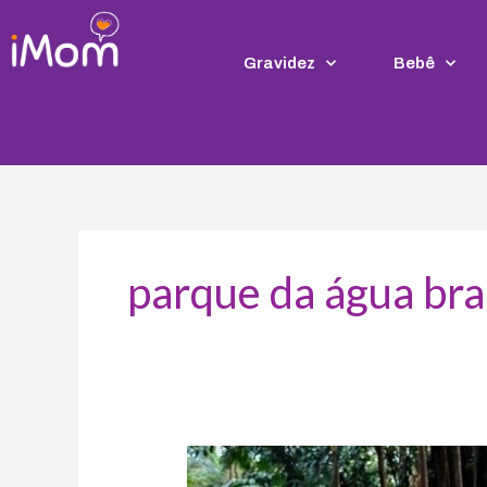
Ir
para
o
Gravidez
Bebê
conteúdo
parque da água br
Parque
da