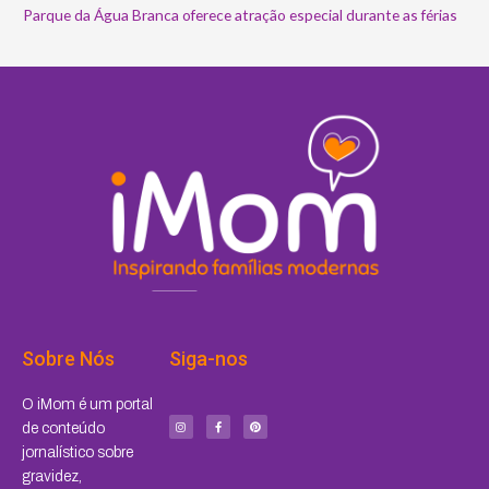
Parque da Água Branca oferece atração especial durante as férias
Sobre Nós
Siga-nos
I
F
P
O iMom é um portal
n
a
i
s
c
n
de conteúdo
t
e
t
a
b
e
jornalístico sobre
g
o
r
r
o
e
a
k
s
gravidez,
m
-
t