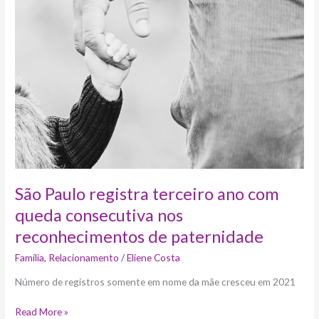
registra
terceiro
ano
com
queda
consecutiva
nos
reconhecimentos
de
paternidade
São Paulo registra terceiro ano com
queda consecutiva nos
reconhecimentos de paternidade
Família
,
Relacionamento
/
Eliene Costa
Número de registros somente em nome da mãe cresceu em 2021
Read More »