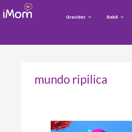
Ir
para
o
Gravidez
Bebê
conteúdo
mundo ripilica
Mundo
Ripilica