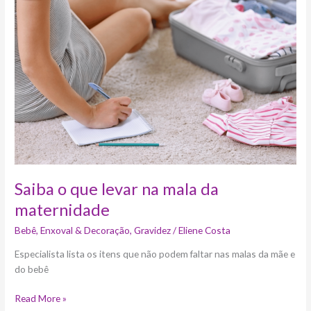
que
levar
na
mala
da
maternidade
Saiba o que levar na mala da
maternidade
Bebê
,
Enxoval & Decoração
,
Gravidez
/
Eliene Costa
Especialista lista os itens que não podem faltar nas malas da mãe e
do bebê
Read More »