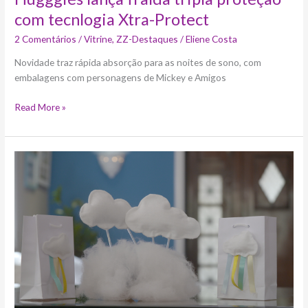
com tecnlogia Xtra-Protect
2 Comentários
/
Vitrine
,
ZZ-Destaques
/
Eliene Costa
Novidade traz rápida absorção para as noites de sono, com
embalagens com personagens de Mickey e Amigos
Read More »
GNT
anuncia
edição
do
Fazendo
Festa
para
festas
em
casa