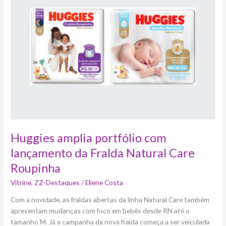
portfólio
com
lançamento
da
Fralda
Natural
Care
Roupinha
Huggies amplia portfólio com
lançamento da Fralda Natural Care
Roupinha
Vitrine
,
ZZ-Destaques
/
Eliene Costa
Com a novidade, as fraldas abertas da linha Natural Care também
apresentam mudanças com foco em bebês desde RN até o
tamanho M. Já a campanha da nova fralda começa a ser veiculada