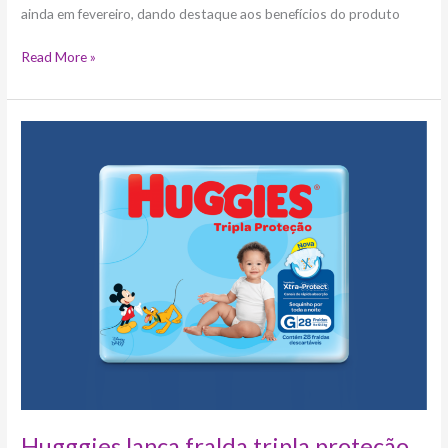
ainda em fevereiro, dando destaque aos benefícios do produto
Read More »
Hugggies
lança
fralda
tripla
proteção
com
tecnlogia
Xtra-
Protect
Hugggies lança fralda tripla proteção