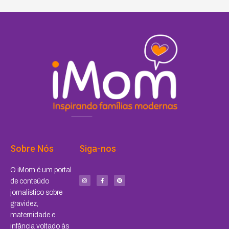
Sobre Nós
Siga-nos
I
F
P
O iMom é um portal
n
a
i
s
c
n
de conteúdo
t
e
t
a
b
e
jornalístico sobre
g
o
r
r
o
e
a
k
s
gravidez,
m
-
t
f
maternidade e
infância voltado às