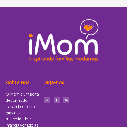
Sobre Nós
Siga-nos
I
F
P
O iMom é um portal
n
a
i
s
c
n
de conteúdo
t
e
t
a
b
e
jornalístico sobre
g
o
r
r
o
e
a
k
s
gravidez,
m
-
t
f
maternidade e
infância voltado às