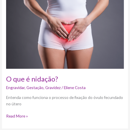
é
nidação?
O que é nidação?
Engravidar
,
Gestação
,
Gravidez
/
Eliene Costa
Entenda como funciona o processo de fixação do óvulo fecundado
no útero
Read More »