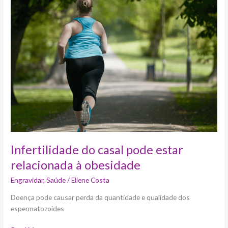
do
casal
pode
estar
relacionada
à
obesidade
Infertilidade do casal pode estar
relacionada à obesidade
Engravidar
,
Saúde
/
Eliene Costa
Doença pode causar perda da quantidade e qualidade dos
espermatozoides