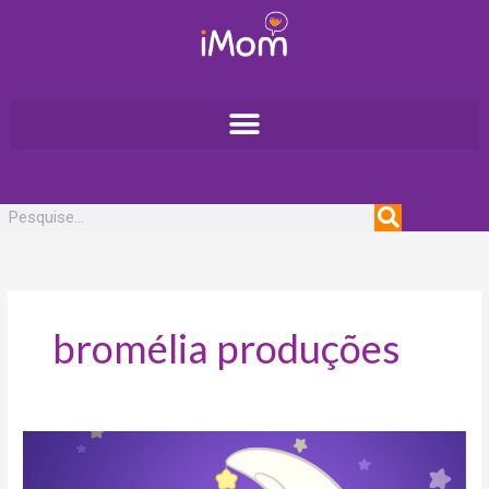
Ir
para
o
conteúdo
Pesquisar
bromélia produções
Galinha
Pintadinha