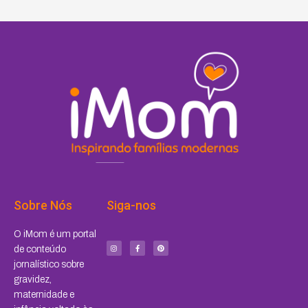
Sobre Nós
Siga-nos
I
F
P
O iMom é um portal
n
a
i
s
c
n
de conteúdo
t
e
t
a
b
e
jornalístico sobre
g
o
r
r
o
e
a
k
s
gravidez,
m
-
t
f
maternidade e