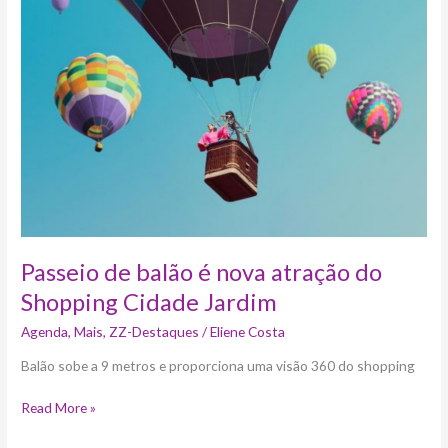
balão
é
nova
atração
do
Shopping
Cidade
Jardim
Passeio de balão é nova atração do
Shopping Cidade Jardim
Agenda
,
Mais
,
ZZ-Destaques
/
Eliene Costa
Balão sobe a 9 metros e proporciona uma visão 360 do shopping
Read More »