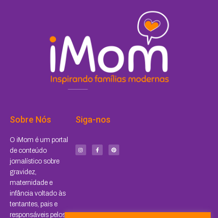
Sobre Nós
Siga-nos
I
F
P
O iMom é um portal
n
a
i
s
c
n
de conteúdo
t
e
t
a
b
e
jornalístico sobre
g
o
r
r
o
e
a
k
s
gravidez,
m
-
t
f
maternidade e
infância voltado às
tentantes, pais e
responsáveis pelos