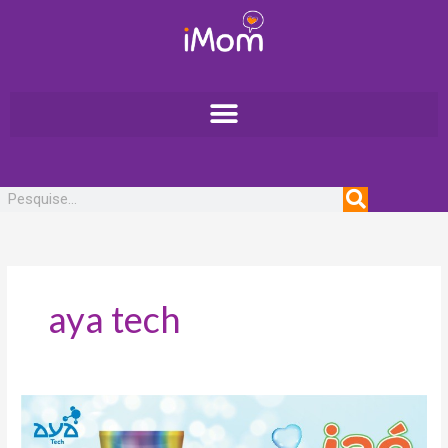
Ir
para
o
conteúdo
Pesquisar
aya tech
Aya
Tech