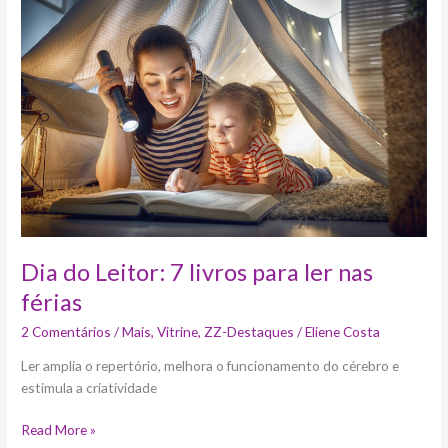
Leitor:
7
livros
para
ler
nas
férias
Dia do Leitor: 7 livros para ler nas
férias
2 Comentários
/
Mais
,
Vitrine
,
ZZ-Destaques
/
Eliene Costa
Ler amplia o repertório, melhora o funcionamento do cérebro e
estimula a criatividade
Read More »