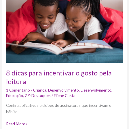
para
incentivar
o
gosto
pela
leitura
8 dicas para incentivar o gosto pela
leitura
1 Comentário
/
Criança
,
Desenvolvimento
,
Desenvolvimento
,
Educação
,
ZZ-Destaques
/
Eliene Costa
Confira aplicativos e clubes de assinaturas que incentivam o
hábito
Read More »