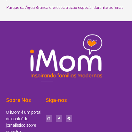
Parque da Água Branca oferece atração especial durante as férias
Sobre Nós
Siga-nos
I
F
P
O iMom é um portal
n
a
i
s
c
n
de conteúdo
t
e
t
a
b
e
jornalístico sobre
g
o
r
r
o
e
a
k
s
gravidez,