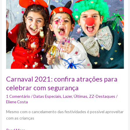
confira
atrações
para
celebrar
com
segurança
Carnaval 2021: confira atrações para
celebrar com segurança
1 Comentário
/
Datas Especiais
,
Lazer
,
Últimas
,
ZZ-Destaques
/
Eliene Costa
Mesmo com o cancelamento das festividades é possível aproveitar
com as crianças