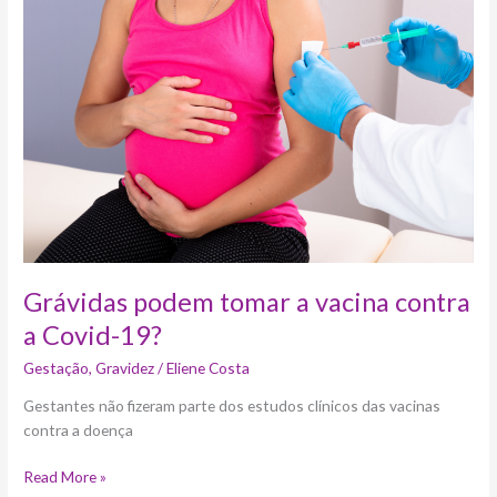
tomar
a
vacina
contra
a
Covid-
19?
Grávidas podem tomar a vacina contra
a Covid-19?
Gestação
,
Gravidez
/
Eliene Costa
Gestantes não fizeram parte dos estudos clínicos das vacinas
contra a doença
Read More »