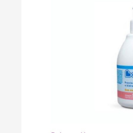
creme
para
assaduras
em
embalagem
pump