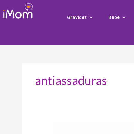
Ir
para
o
Gravidez
Bebê
conteúdo
antiassaduras
Babymed
lança