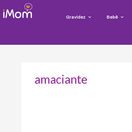
Ir
para
o
Gravidez
Bebê
conteúdo
amaciante
Baby
Soft