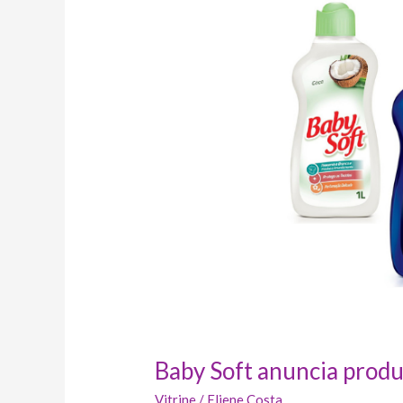
anuncia
produtos
para
roupas
finas
e
delicadas
Baby Soft anuncia produt
Vitrine
/
Eliene Costa