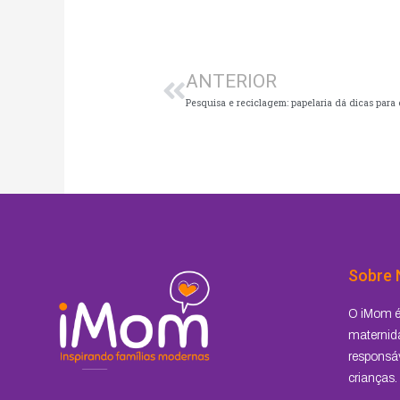
Anterior
ANTERIOR
Sobre 
O iMom é 
maternida
responsáv
crianças.