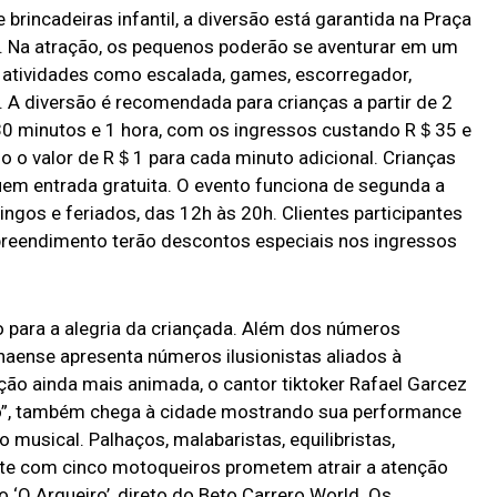
brincadeiras infantil, a diversão está garantida na Praça
D. Na atração, os pequenos poderão se aventurar em um
m atividades como escalada, games, escorregador,
. A diversão é recomendada para crianças a partir de 2
30 minutos e 1 hora, com os ingressos custando R＄35 e
 o valor de R＄1 para cada minuto adicional. Crianças
m entrada gratuita. O evento funciona de segunda a
ngos e feriados, das 12h às 20h. Clientes participantes
reendimento terão descontos especiais nos ingressos
 para a alegria da criançada. Além dos números
anaense apresenta números ilusionistas aliados à
ção ainda mais animada, o cantor tiktoker Rafael Garcez
o”, também chega à cidade mostrando sua performance
o musical. Palhaços, malabaristas, equilibristas,
rte com cinco motoqueiros prometem atrair a atenção
 ‘O Arqueiro’, direto do Beto Carrero World. Os