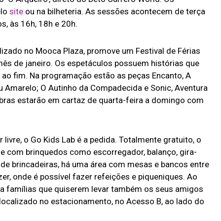
elo
site
ou na bilheteria. As sessões acontecem de terça
s, às 16h, 18h e 20h.
lizado no Mooca Plaza, promove um Festival de Férias
ês de janeiro. Os espetáculos possuem histórias que
o ao fim. Na programação estão as peças Encanto, A
au Amarelo; O Autinho da Compadecida e Sonic, Aventura
s obras estarão em cartaz de quarta-feira a domingo com
ivre, o Go Kids Lab é a pedida. Totalmente gratuito, o
e com brinquedos como escorregador, balanço, gira-
o de brincadeiras, há uma área com mesas e bancos entre
r, onde é possível fazer refeições e piqueniques. Ao
para famílias que quiserem levar também os seus amigos
a localizado no estacionamento, no Acesso B, ao lado do