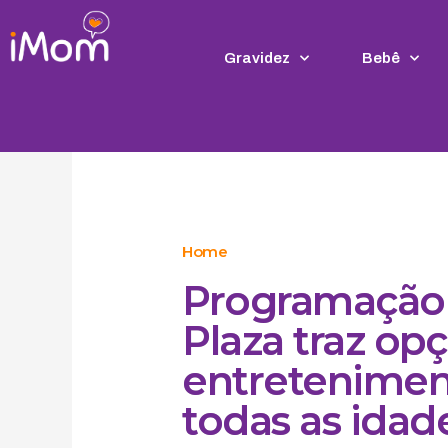
Ir
para
o
Gravidez
Bebê
conteúdo
Home
Programação 
Plaza traz op
entreteniment
todas as idad