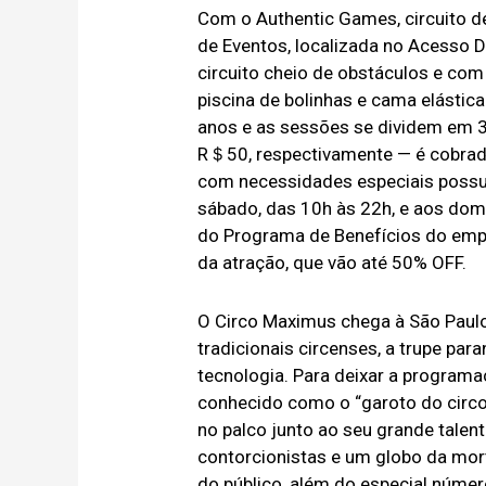
Com o Authentic Games, circuito de 
de Eventos, localizada no Acesso 
circuito cheio de obstáculos e co
piscina de bolinhas e cama elástica
anos e as sessões se dividem em 
R＄50, respectivamente — é cobrado
com necessidades especiais possue
sábado, das 10h às 22h, e aos domi
do Programa de Benefícios do emp
da atração, que vão até 50% OFF.
O Circo Maximus chega à São Paulo
tradicionais circenses, a trupe par
tecnologia. Para deixar a programa
conhecido como o “garoto do circ
no palco junto ao seu grande talent
contorcionistas e um globo da mo
do público, além do especial número