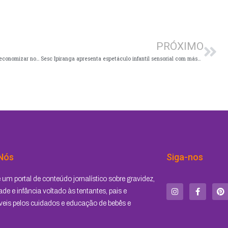
Pró
PRÓXIMO
Pesquisa e reciclagem: papelaria dá dicas para economizar nos materiais escolares
Sesc Ipiranga apresenta espetáculo infantil sensorial com máscaras teatrais
Nós
Siga-nos
I
F
P
um portal de conteúdo jornalístico sobre gravidez,
n
a
i
s
c
n
de e infância voltado às tentantes, pais e
t
e
t
eis pelos cuidados e educação de bebês e
a
b
e
g
o
r
r
o
e