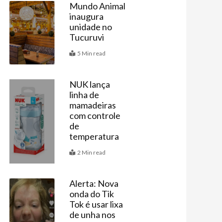
Mundo Animal
inaugura
Últimas
unidade no
Tucuruvi
5 Min read
NUK lança
linha de
Vitrine
mamadeiras
com controle
de
temperatura
2 Min read
Alerta: Nova
onda do Tik
Últimas
Tok é usar lixa
de unha nos