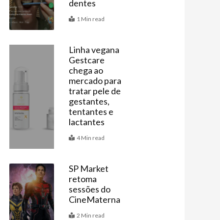
dentes
1 Min read
Linha vegana
Gestcare
Vitrine
chega ao
mercado para
tratar pele de
gestantes,
tentantes e
lactantes
4 Min read
SP Market
retoma
Agenda
sessões do
CineMaterna
2 Min read