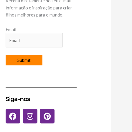
Receba diretamente no seu e-mail,
informação e inspiração para criar
filhos melhores para o mundo.
Email
Siga-nos
F
I
P
a
n
i
c
s
n