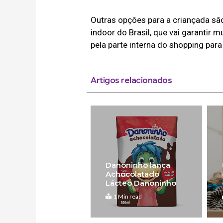
Outras opções para a criançada sã
indoor do Brasil, que vai garantir m
pela parte interna do shopping para
Artigos relacionados
Danoninho lança
Achocolatado
Lácteo Danoninho
1 Min read