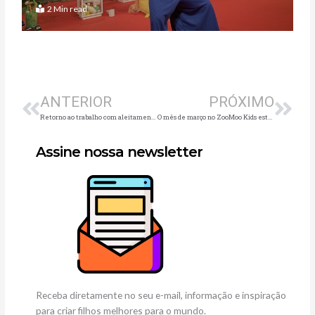
2 Min read
Anterior
Pró
ANTERIOR
PRÓXIMO
Retorno ao trabalho com aleitamento materno é benéfico para mães e empresas
O mês de março no ZooMoo Kids está cheio de estreias inéditas!
Assine nossa newsletter
Receba diretamente no seu e-mail, informação e inspiração
para criar filhos melhores para o mundo.