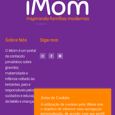
Sobre Nós
Siga-nos
I
F
P
O iMom é um portal
n
a
i
s
c
n
de conteúdo
t
e
t
a
b
e
jornalístico sobre
g
o
r
r
o
e
a
k
s
gravidez,
m
-
t
f
maternidade e
infância voltado às
tentantes, pais e
responsáveis pelos
cuidados e educação
Aviso de Cookies
de bebês e crianças.
A utilização de cookies pelo iMom tem
o objetivo de oferecer uma navegação
personalizada, de acordo com seu perfil