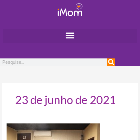
Ir
para
o
conteúdo
Pesquisar
23 de junho de 2021
Escape
60