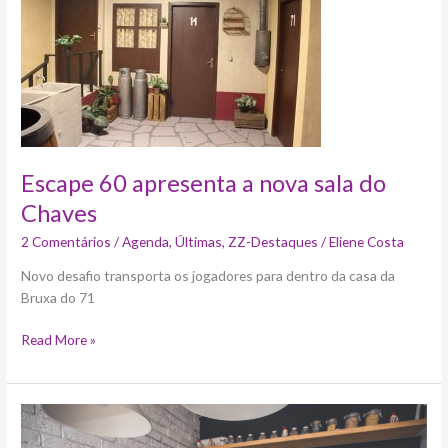
apresenta
a
nova
sala
do
Chaves
Escape 60 apresenta a nova sala do
Chaves
2 Comentários
/
Agenda
,
Últimas
,
ZZ-Destaques
/
Eliene Costa
Novo desafio transporta os jogadores para dentro da casa da
Bruxa do 71
Read More »
Mulheres
da