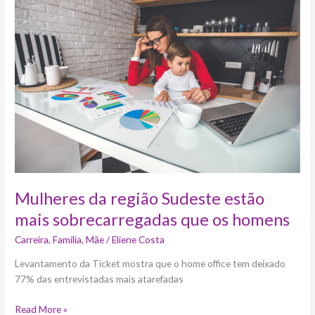
região
Sudeste
estão
mais
sobrecarregadas
que
os
homens
Mulheres da região Sudeste estão
mais sobrecarregadas que os homens
Carreira
,
Família
,
Mãe
/
Eliene Costa
Levantamento da Ticket mostra que o home office tem deixado
77% das entrevistadas mais atarefadas
Read More »