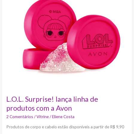
Surprise!
lança
linha
de
produtos
com
a
Avon
L.O.L. Surprise! lança linha de
produtos com a Avon
2 Comentários
/
Vitrine
/
Eliene Costa
Produtos de corpo e cabelo estão disponíveis a partir de R$ 9,90