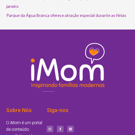
janeiro
Parque da Água Branca oferece atração especial durante as férias
Sobre Nós
Siga-nos
I
F
P
O iMom é um portal
n
a
i
s
c
n
de conteúdo
t
e
t
a
b
e