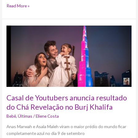
Read More »
Casal
de
Youtubers
anuncia
resultado
do
Chá
Revelação
no
Burj
Casal de Youtubers anuncia resultado
Khalifa
do Chá Revelação no Burj Khalifa
Bebê
,
Últimas
/
Eliene Costa
Anas Marwah e Asala Maleh viram o maior prédio do mundo ficar
completamente azul no dia 9 de setembro